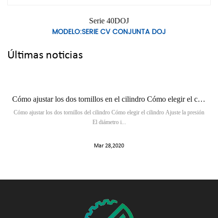
rie 40DOJ
Seri
E CV CONJUNTA DOJ
MODELO:SERIE
Últimas noticias
Cómo ajustar los dos tornillos en el cilindro Cómo elegir el cilindro para ajustar la presión
Lo que debe tene
del cilindro Cómo elegir el cilindro Ajuste la presión
En el centro de autopartes,
El diámetro i...
vende
Mar 28,2020