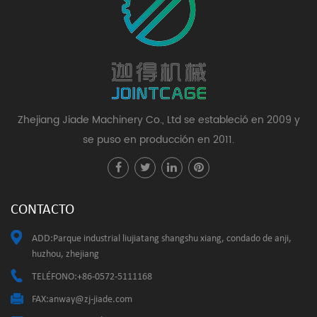
Zhejiang Jiade Machinery Co., Ltd se estableció en 2009 y
se puso en producción en 2011.
CONTACTO
ADD:Parque industrial liujiatang shangshu xiang, condado de anji,
huzhou, zhejiang
TELÉFONO:+86-0572-5111168
FAX:
anway@zj-jiade.com