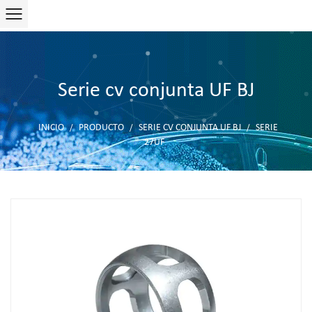
Serie cv conjunta UF BJ
INICIO
PRODUCTO
SERIE CV CONJUNTA UF BJ
SERIE
/
/
/
27UF