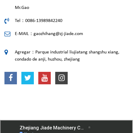
Mr.Gao
Tel：0086-13989842240
E-MAIL：
gaozhihang@zj-jiade.com
Agregar：Parque industrial liujiatang shangshu xiang,
condado de anji, huzhou, zhejiang