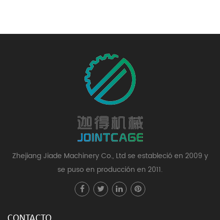
Zhejiang Jiade Machinery Co., Ltd se estableció en 2009 y
se puso en producción en 2011.
CONTACTO