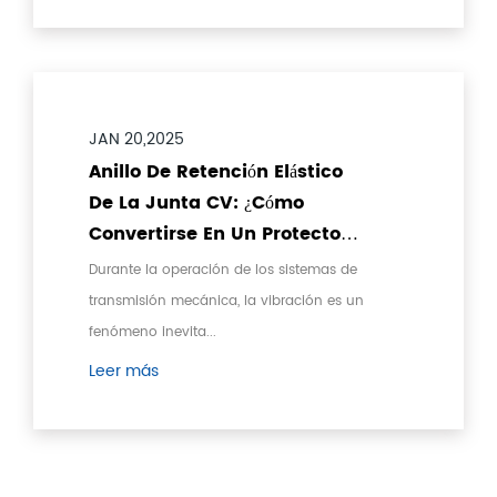
JAN 20,2025
Anillo De Retención Elástico
De La Junta CV: ¿Cómo
Convertirse En Un Protector
De Amortiguación De
Durante la operación de los sistemas de
Vibración Para Sistemas De
transmisión mecánica, la vibración es un
Transmisión Mecánica?
fenómeno inevita...
Leer más