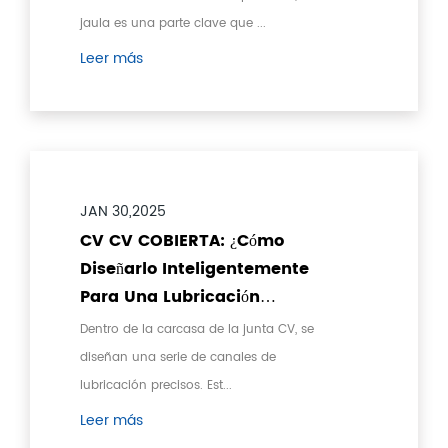
jaula es una parte clave que ...
Leer más
JAN 30,2025
CV CV COBIERTA: ¿Cómo
Diseñarlo Inteligentemente
Para Una Lubricación
Eficiente Y Disipación De
Dentro de la carcasa de la junta CV, se
Calor?
diseñan una serie de canales de
lubricación precisos. Est...
Leer más