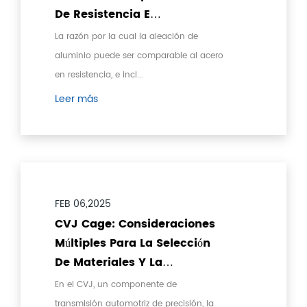
De Resistencia E
Investigación De
La razón por la cual la aleación de
Confiabilidad De Transmisión
aluminio puede ser comparable al acero
en resistencia, e incl...
Leer más
FEB 06,2025
CVJ Cage: Consideraciones
Múltiples Para La Selección
De Materiales Y La
Optimización Del
En el CVJ, un componente de
Rendimiento
transmisión automotriz de precisión, la