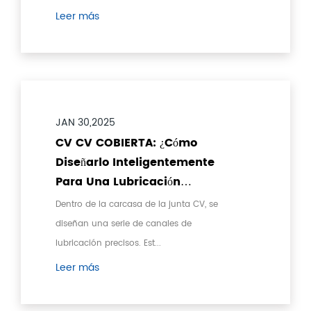
Leer más
JAN 30,2025
CV CV COBIERTA: ¿Cómo
Diseñarlo Inteligentemente
Para Una Lubricación
Eficiente Y Disipación De
Dentro de la carcasa de la junta CV, se
Calor?
diseñan una serie de canales de
lubricación precisos. Est...
Leer más