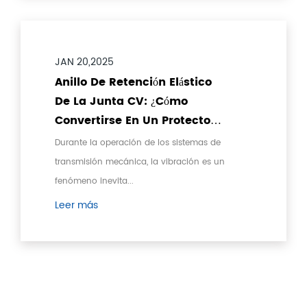
JAN 20,2025
Anillo De Retención Elástico
De La Junta CV: ¿Cómo
Convertirse En Un Protector
De Amortiguación De
Durante la operación de los sistemas de
Vibración Para Sistemas De
transmisión mecánica, la vibración es un
Transmisión Mecánica?
fenómeno inevita...
Leer más