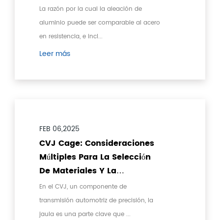
Investigación De
La razón por la cual la aleación de
Confiabilidad De Transmisión
aluminio puede ser comparable al acero
en resistencia, e incl...
Leer más
FEB 06,2025
CVJ Cage: Consideraciones
Múltiples Para La Selección
De Materiales Y La
Optimización Del
En el CVJ, un componente de
Rendimiento
transmisión automotriz de precisión, la
jaula es una parte clave que ...