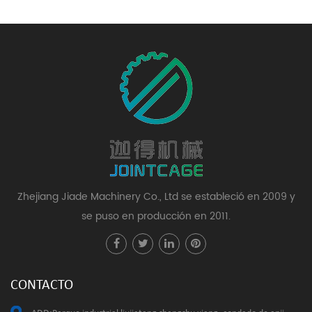
Zhejiang Jiade Machinery Co., Ltd se estableció en 2009 y
se puso en producción en 2011.
CONTACTO